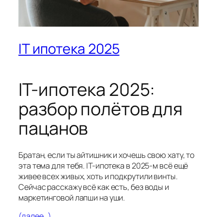
IT ипотека 2025
IT-ипотека 2025:
разбор полётов для
пацанов
Братан, если ты айтишник и хочешь свою хату, то
эта тема для тебя. IT-ипотека в 2025-м всё ещё
живее всех живых, хоть и подкрутили винты.
Сейчас расскажу всё как есть, без воды и
маркетинговой лапши на уши.
(далее…)