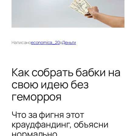
Написано
economica_20
в
Деньги
Как собрать бабки на
свою идею без
геморроя
Что за фигня этот
краудфандинг, объясни
нормально