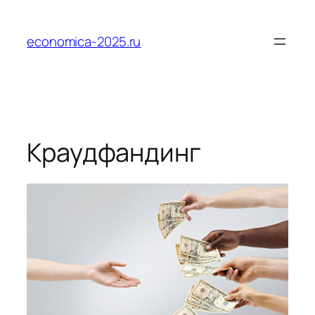
Перейти
к
economica-2025.ru
содержимому
Краудфандинг